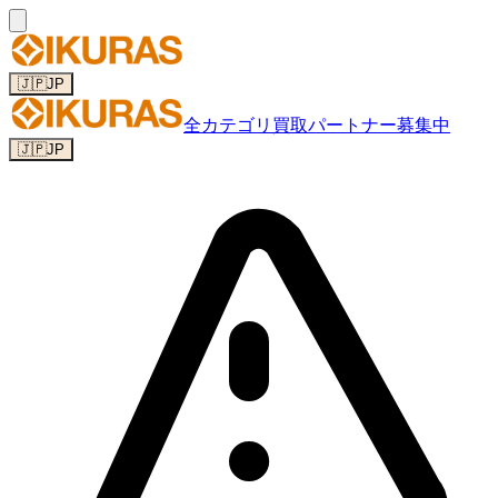
🇯🇵
JP
全カテゴリ
買取パートナー募集中
🇯🇵
JP