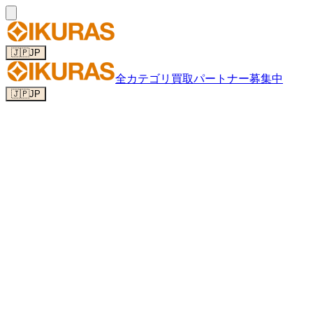
🇯🇵
JP
全カテゴリ
買取パートナー募集中
🇯🇵
JP