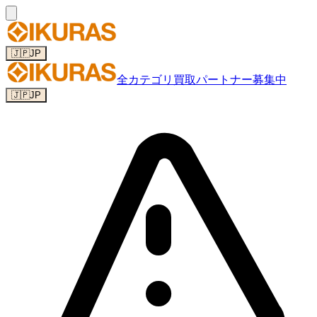
🇯🇵
JP
全カテゴリ
買取パートナー募集中
🇯🇵
JP