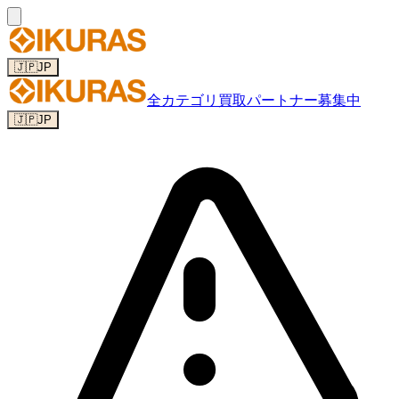
🇯🇵
JP
全カテゴリ
買取パートナー募集中
🇯🇵
JP