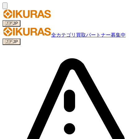
🇯🇵
JP
全カテゴリ
買取パートナー募集中
🇯🇵
JP