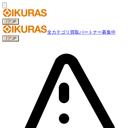
🇯🇵
JP
全カテゴリ
買取パートナー募集中
🇯🇵
JP