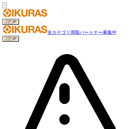
🇯🇵
JP
全カテゴリ
買取パートナー募集中
🇯🇵
JP