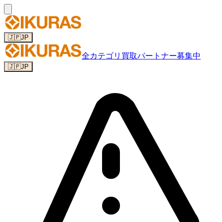
🇯🇵
JP
全カテゴリ
買取パートナー募集中
🇯🇵
JP