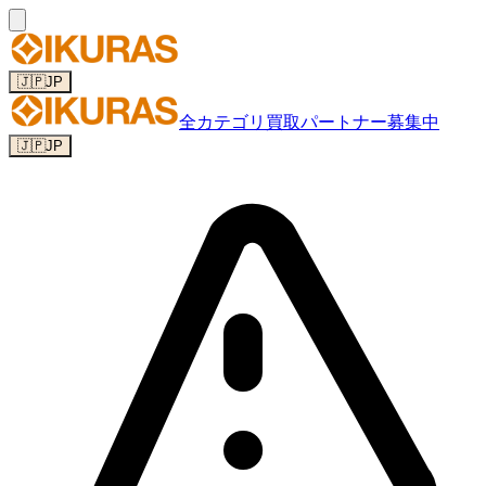
🇯🇵
JP
全カテゴリ
買取パートナー募集中
🇯🇵
JP