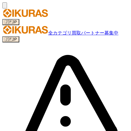
🇯🇵
JP
全カテゴリ
買取パートナー募集中
🇯🇵
JP