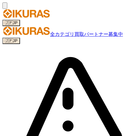
🇯🇵
JP
全カテゴリ
買取パートナー募集中
🇯🇵
JP