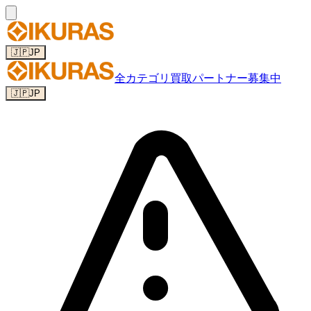
🇯🇵
JP
全カテゴリ
買取パートナー募集中
🇯🇵
JP