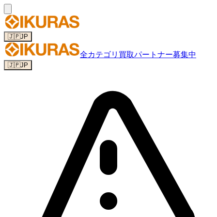
🇯🇵
JP
全カテゴリ
買取パートナー募集中
🇯🇵
JP