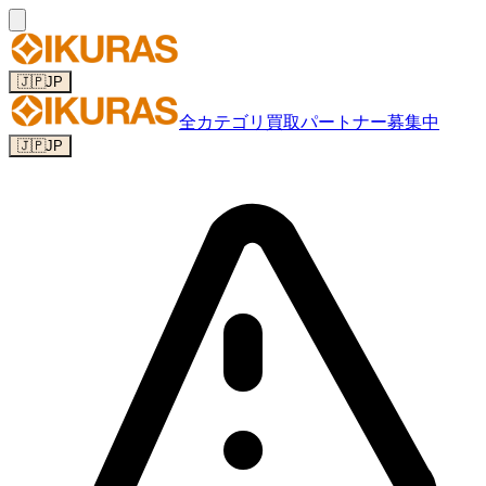
🇯🇵
JP
全カテゴリ
買取パートナー募集中
🇯🇵
JP