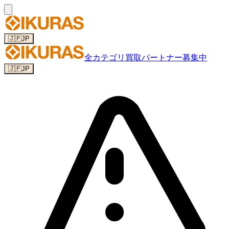
🇯🇵
JP
全カテゴリ
買取パートナー募集中
🇯🇵
JP