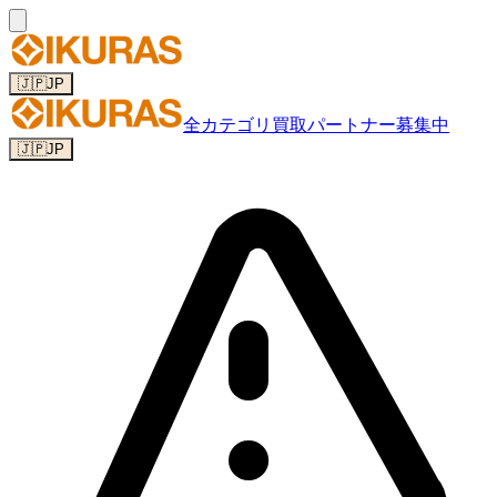
🇯🇵
JP
全カテゴリ
買取パートナー募集中
🇯🇵
JP