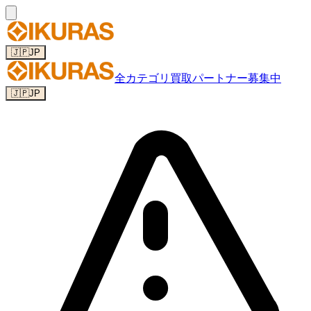
🇯🇵
JP
全カテゴリ
買取パートナー募集中
🇯🇵
JP