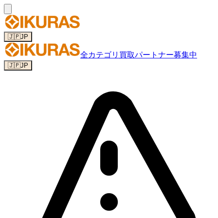
🇯🇵
JP
全カテゴリ
買取パートナー募集中
🇯🇵
JP