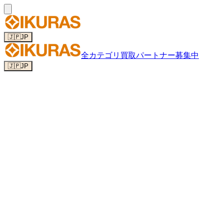
🇯🇵
JP
全カテゴリ
買取パートナー募集中
🇯🇵
JP