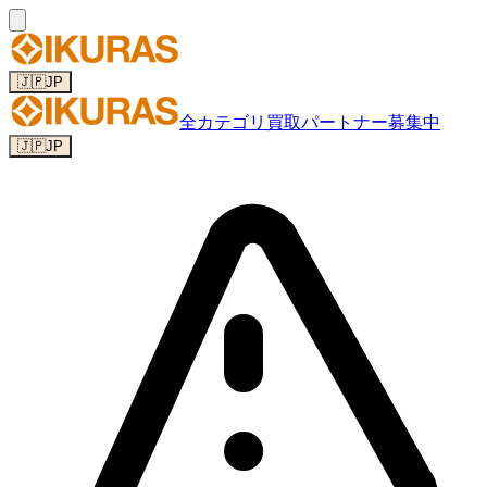
🇯🇵
JP
全カテゴリ
買取パートナー募集中
🇯🇵
JP