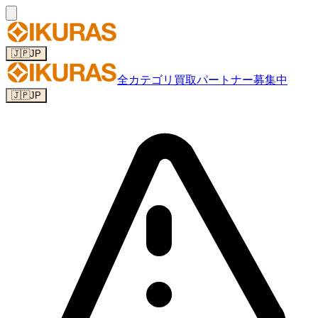
🇯🇵
JP
全カテゴリ
買取パートナー募集中
🇯🇵
JP