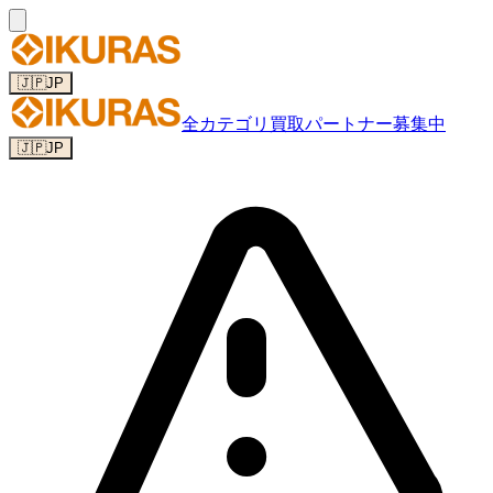
🇯🇵
JP
全カテゴリ
買取パートナー募集中
🇯🇵
JP