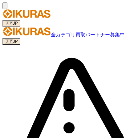
🇯🇵
JP
全カテゴリ
買取パートナー募集中
🇯🇵
JP