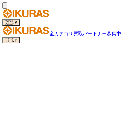
🇯🇵
JP
全カテゴリ
買取パートナー募集中
🇯🇵
JP