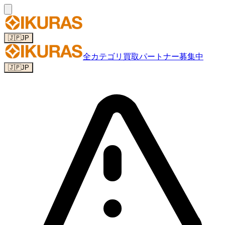
🇯🇵
JP
全カテゴリ
買取パートナー募集中
🇯🇵
JP