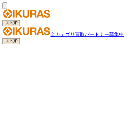
🇯🇵
JP
全カテゴリ
買取パートナー募集中
🇯🇵
JP