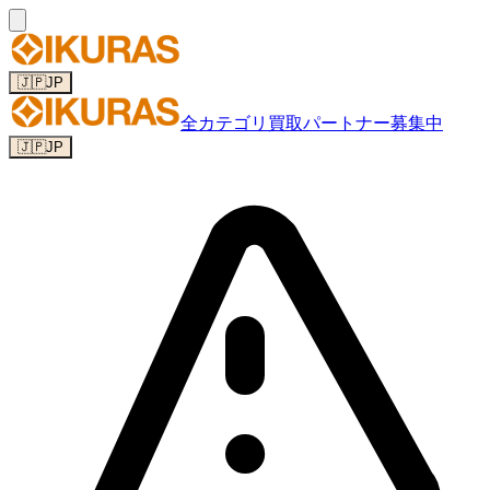
🇯🇵
JP
全カテゴリ
買取パートナー募集中
🇯🇵
JP