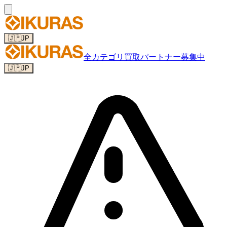
🇯🇵
JP
全カテゴリ
買取パートナー募集中
🇯🇵
JP