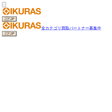
🇯🇵
JP
全カテゴリ
買取パートナー募集中
🇯🇵
JP