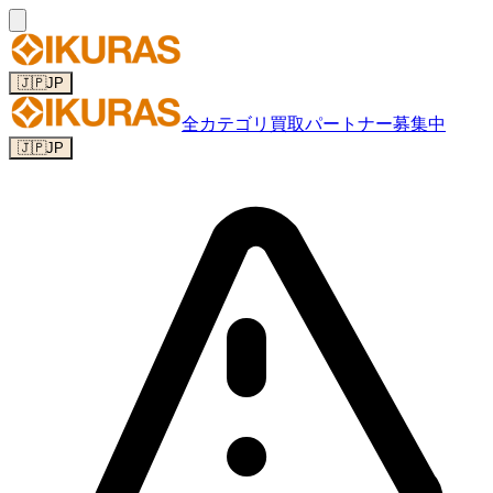
🇯🇵
JP
全カテゴリ
買取パートナー募集中
🇯🇵
JP