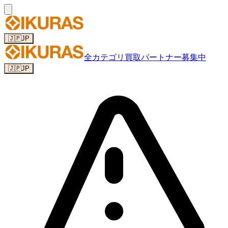
🇯🇵
JP
全カテゴリ
買取パートナー募集中
🇯🇵
JP