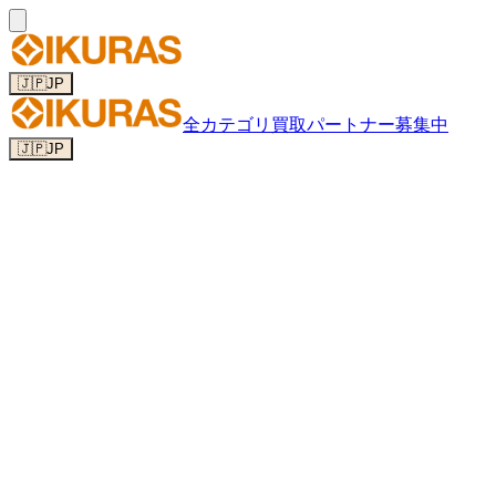
🇯🇵
JP
全カテゴリ
買取パートナー募集中
🇯🇵
JP