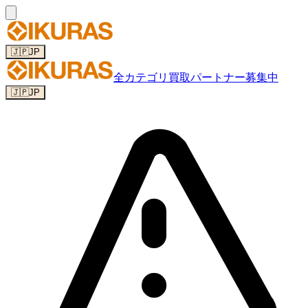
🇯🇵
JP
全カテゴリ
買取パートナー募集中
🇯🇵
JP