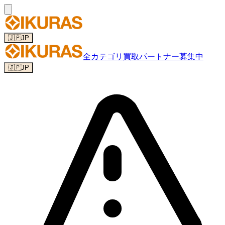
🇯🇵
JP
全カテゴリ
買取パートナー募集中
🇯🇵
JP