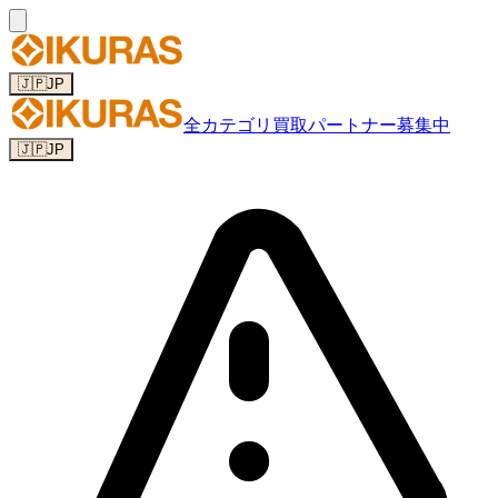
🇯🇵
JP
全カテゴリ
買取パートナー募集中
🇯🇵
JP